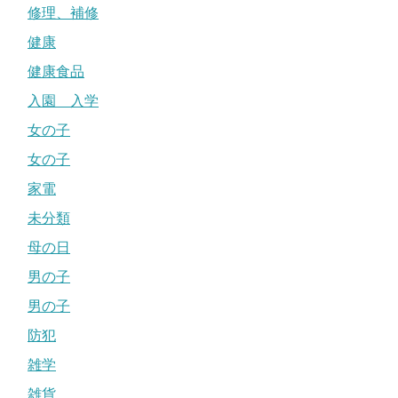
修理、補修
健康
健康食品
入園 入学
女の子
女の子
家電
未分類
母の日
男の子
男の子
防犯
雑学
雑貨