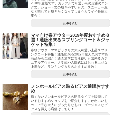
2018年度版です。カラフルで可愛いもの定番のロン
グ丈、ショート丈の履きやすいもの、スニーカー風
など晴れでも履きたくなってしまうカワイイ長靴大
集合！
記事を読む
ママ向け春アウター2019年度おすすめ８
選！通販出来るスプリングコート＆ジャ
ケット特集！
春物アウターママピッタリの大人可愛い上品スプリ
ングコート特集！通販出来る2019年度人気おすすめ
商品からご紹介！通園通学に普段使いも出来るカジ
ュアルアウター、入学式や入園式にはおれる上品な
上着など、ランキング入りのおすすめ多数！
記事を読む
ノンホールピアス貼るピアス通販おすす
め
痛くないノンホールピアスの貼るタイプを販売して
いるおすすめショップをご紹介します。かわいいも
の、上品な大人にぴったりなもの、ゴージャスなピ
アスを買える店舗はこちら！