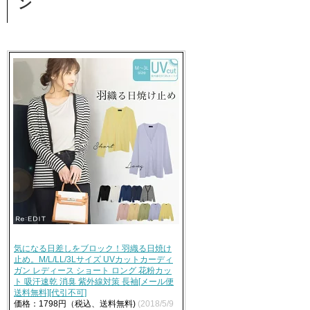
ン
気になる日差しをブロック！羽織る日焼け
止め。M/L/LL/3Lサイズ UVカットカーディ
ガン レディース ショート ロング 花粉カッ
ト 吸汗速乾 消臭 紫外線対策 長袖[メール便
送料無料][代引不可]
価格：1798円（税込、送料無料)
(2018/5/9