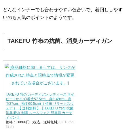
どんなインナーでも合わせやすい色合いで、着回ししやす
いのも人気のポイントのようです。
TAKEFU 竹布の抗菌、消臭カーディガン
TAKEFU 竹の カーディガン レディース ネイ
ビー Lサイズ(着丈57.5cm、身巾49cm、肩
巾37cm、袖丈60.5cm)（ 竹布 リラックスウ
ェア ） 【 送料無料 】【 TAKEFU 竹布 抗菌
消臭 吸水 制電 ルームウェア 部屋着 カーデ
ィガン 】
価格：10800円（税込、送料無料)
(2018/5/9
時点)