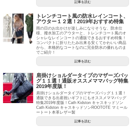
記事を読む
トレンチコート風の防水レインコート、
アウター１２選！2019年おすすめ特集
雨の日のお出かけが楽しみになりそうな、防水仕
様、撥水加工のアウターと、トレンチコート風のオ
シャレなレインコートの通販できるおすすめ特集！
コンパクトに折りたたみ出来る安くてかわいい商品
から、本格的なコートなのに完全防水の優れものま
でご紹介！
記事を読む
肩掛けショルダータイプのマザーズバッ
グ１１選！通販オススメママバッグ特集
2019年度版！
肩掛けショルダータイプのマザーズバッグ１１選！
通販できる出産祝いギフトにもオススメママバッグ
特集2019年度版！Cath Kidston キャスキッドソン
Cath Kidston キャスキッドソンROOTOTE マミール
ートート本革レザー製
記事を読む