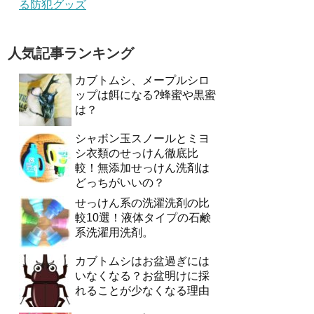
る防犯グッズ
人気記事ランキング
カブトムシ、メープルシロ
ップは餌になる?蜂蜜や黒蜜
は？
シャボン玉スノールとミヨ
シ衣類のせっけん徹底比
較！無添加せっけん洗剤は
どっちがいいの？
せっけん系の洗濯洗剤の比
較10選！液体タイプの石鹸
系洗濯用洗剤。
カブトムシはお盆過ぎには
いなくなる？お盆明けに採
れることが少なくなる理由