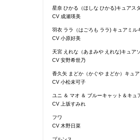
星奈 ひかる（ほしな ひかる)キュアス
CV 成瀬瑛美
羽衣 ララ（はごろも ララ) キュアミル
CV 小原好美
天宮 えれな（あまみや えれな)キュア
CV 安野希世乃
香久矢 まどか（かぐや まどか）キュ
CV 小松未可子
ユニ ＆ マオ ＆ ブルーキャット＆キュ
CV 上坂すみれ
フワ
CV 木野日菜
プルンス