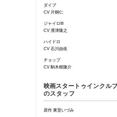
ダイブ
CV 片桐仁
ジャイロIII
CV 濱津隆之
ハイドロ
CV 石川由依
チョップ
CV 駒木根隆介
映画スタートゥインクル
のスタッフ
原作 東堂いづみ