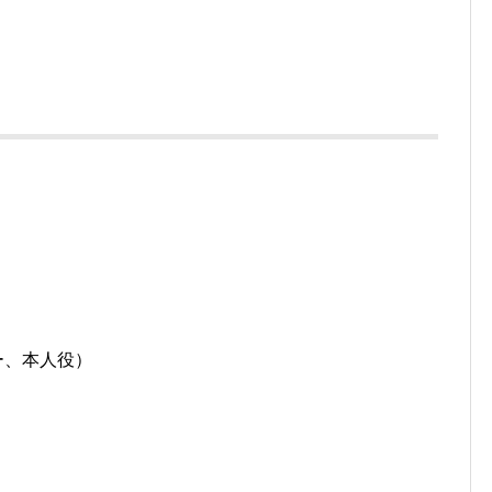
。
ー、本人役）