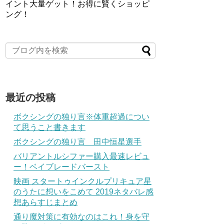
イント大量ゲット！お得に賢くショッピ
ング！
最近の投稿
ボクシングの独り言※体重超過につい
て思うこと書きます
ボクシングの独り言 田中恒星選手
バリアントルシファー購入最速レビュ
ー！ベイブレードバースト
映画 スタートゥインクルプリキュア星
のうたに想いをこめて 2019ネタバレ感
想あらすじまとめ
通り魔対策に有効なのはこれ！身を守