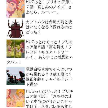
HUGっと！プリキュア第１
７話「哀しみのノイズ…さ
よなら、ルールー」
カブトムシは台風の前と後
はいなくなる？採れるのは
どっち？
HUGっとはぐっと！プリキ
ュア第５話「宙を舞え！フ
レフレ！キュアエトワー
ル！」 あらすじと感想とネ
タバレ！
電動自転車赤ちゃんはいつ
から乗れる？０歳１歳は？
適正年齢とチャイルドシー
ト選び
HUGっとはぐっと！プリキ
ュア第７話！「さあやの迷
い？本当にやりたいことっ
て何？」ネタバレあらすじ