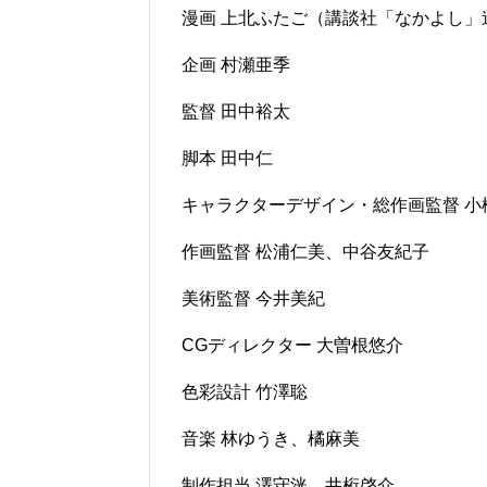
漫画 上北ふたご（講談社「なかよし」
企画 村瀬亜季
監督 田中裕太
脚本 田中仁
キャラクターデザイン・総作画監督 小
作画監督 松浦仁美、中谷友紀子
美術監督 今井美紀
CGディレクター 大曽根悠介
色彩設計 竹澤聡
音楽 林ゆうき、橘麻美
制作担当 澤守洸、井桁啓介