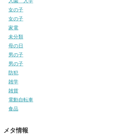
入園 入学
女の子
女の子
家電
未分類
母の日
男の子
男の子
防犯
雑学
雑貨
電動自転車
食品
メタ情報