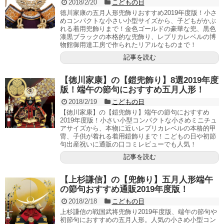
2018/2/20
こどもの日
徳川家康の五月人形兜飾りおすすめ2019年度版！小さ
めコンパクトな小さい小型サイズから、子どもがかぶ
れる着用兜飾りまで！金色ゴールドの豪華な兜、黒色
漆黒ブラックの本格的な兜飾り、レプリカレベルの博
物館御用達工房で作られたリアルなものまで！
記事を読む
【徳川家康】の【鎧兜飾り】8選2019年度
版！端午の節句におすすめ五月人形！
2018/2/19
こどもの日
【徳川家康】の【鎧兜飾り】端午の節句におすすめ
2019年度版！小さい小型コンパクトな小さめミニチュ
アサイズから、本物に近いレプリカレベルの本格的甲
冑、子供が着れる着用鎧飾りまで！こどもの日や初節
句出産祝いに通販の口コミレビューでも人気！
記事を読む
【上杉謙信】の【兜飾り】五月人形端午
の節句おすすめ通販2019年度版！
2018/2/18
こどもの日
上杉謙信の戦国武将兜飾り2019年度版、端午の節句や
初節句におすすめの五月人形。人気の小さめ小型コン