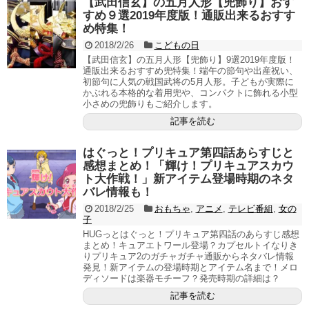
【武田信玄】の五月人形【兜飾り】おす
すめ９選2019年度版！通販出来るおすす
め特集！
2018/2/26
こどもの日
【武田信玄】の五月人形【兜飾り】9選2019年度版！
通販出来るおすすめ兜特集！端午の節句や出産祝い、
初節句に人気の戦国武将の5月人形。子どもが実際に
かぶれる本格的な着用兜や、コンパクトに飾れる小型
小さめの兜飾りもご紹介します。
記事を読む
はぐっと！プリキュア第四話あらすじと
感想まとめ！「輝け！プリキュアスカウ
ト大作戦！」新アイテム登場時期のネタ
バレ情報も！
2018/2/25
おもちゃ
,
アニメ
,
テレビ番組
,
女の
子
HUGっとはぐっと！プリキュア第四話のあらすじ感想
まとめ！キュアエトワール登場？カプセルトイなりき
りプリキュア2のガチャガチャ通販からネタバレ情報
発見！新アイテムの登場時期とアイテム名まで！メロ
ディソードは楽器モチーフ？発売時期の詳細は？
記事を読む