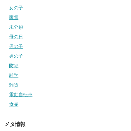
女の子
家電
未分類
母の日
男の子
男の子
防犯
雑学
雑貨
電動自転車
食品
メタ情報