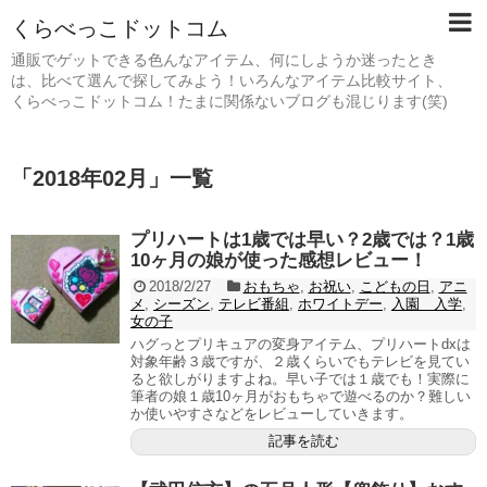
くらべっこドットコム
通販でゲットできる色んなアイテム、何にしようか迷ったとき
は、比べて選んで探してみよう！いろんなアイテム比較サイト、
くらべっこドットコム！たまに関係ないブログも混じります(笑)
「
2018年02月
」
一覧
プリハートは1歳では早い？2歳では？1歳
10ヶ月の娘が使った感想レビュー！
2018/2/27
おもちゃ
,
お祝い
,
こどもの日
,
アニ
メ
,
シーズン
,
テレビ番組
,
ホワイトデー
,
入園 入学
,
女の子
ハグっとプリキュアの変身アイテム、プリハートdxは
対象年齢３歳ですが、２歳くらいでもテレビを見てい
ると欲しがりますよね。早い子では１歳でも！実際に
筆者の娘１歳10ヶ月がおもちゃで遊べるのか？難しい
か使いやすさなどをレビューしていきます。
記事を読む