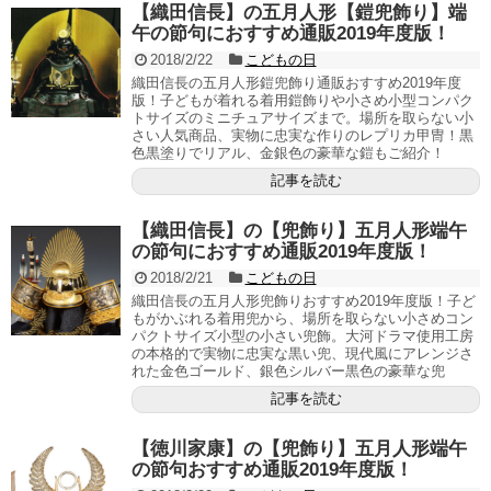
【織田信長】の五月人形【鎧兜飾り】端
午の節句におすすめ通販2019年度版！
2018/2/22
こどもの日
織田信長の五月人形鎧兜飾り通販おすすめ2019年度
版！子どもが着れる着用鎧飾りや小さめ小型コンパク
トサイズのミニチュアサイズまで。場所を取らない小
さい人気商品、実物に忠実な作りのレプリカ甲冑！黒
色黒塗りでリアル、金銀色の豪華な鎧もご紹介！
記事を読む
【織田信長】の【兜飾り】五月人形端午
の節句におすすめ通販2019年度版！
2018/2/21
こどもの日
織田信長の五月人形兜飾りおすすめ2019年度版！子ど
もがかぶれる着用兜から、場所を取らない小さめコン
パクトサイズ小型の小さい兜飾。大河ドラマ使用工房
の本格的で実物に忠実な黒い兜、現代風にアレンジさ
れた金色ゴールド、銀色シルバー黒色の豪華な兜
記事を読む
【徳川家康】の【兜飾り】五月人形端午
の節句おすすめ通販2019年度版！