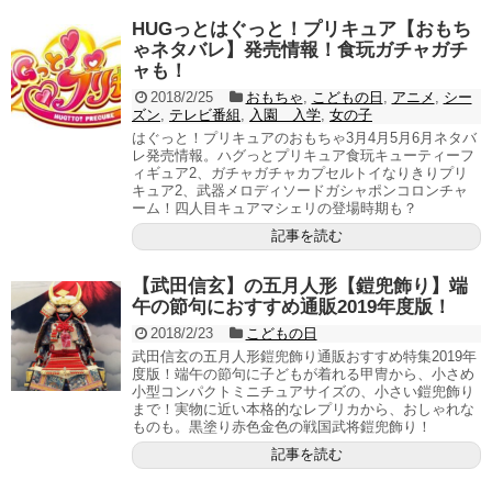
HUGっとはぐっと！プリキュア【おもち
ゃネタバレ】発売情報！食玩ガチャガチ
ャも！
2018/2/25
おもちゃ
,
こどもの日
,
アニメ
,
シー
ズン
,
テレビ番組
,
入園 入学
,
女の子
はぐっと！プリキュアのおもちゃ3月4月5月6月ネタバ
レ発売情報。ハグっとプリキュア食玩キューティーフ
ィギュア2、ガチャガチャカプセルトイなりきりプリ
キュア2、武器メロディソードガシャポンコロンチャ
ーム！四人目キュアマシェリの登場時期も？
記事を読む
【武田信玄】の五月人形【鎧兜飾り】端
午の節句におすすめ通販2019年度版！
2018/2/23
こどもの日
武田信玄の五月人形鎧兜飾り通販おすすめ特集2019年
度版！端午の節句に子どもが着れる甲冑から、小さめ
小型コンパクトミニチュアサイズの、小さい鎧兜飾り
まで！実物に近い本格的なレプリカから、おしゃれな
ものも。黒塗り赤色金色の戦国武将鎧兜飾り！
記事を読む