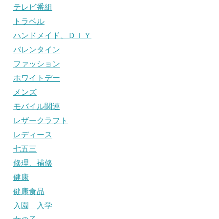
テレビ番組
トラベル
ハンドメイド、ＤＩＹ
バレンタイン
ファッション
ホワイトデー
メンズ
モバイル関連
レザークラフト
レディース
七五三
修理、補修
健康
健康食品
入園 入学