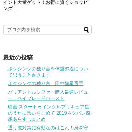
イント大量ゲット！お得に賢くショッピ
ング！
最近の投稿
ボクシングの独り言※体重超過につい
て思うこと書きます
ボクシングの独り言 田中恒星選手
バリアントルシファー購入最速レビュ
ー！ベイブレードバースト
映画 スタートゥインクルプリキュア星
のうたに想いをこめて 2019ネタバレ感
想あらすじまとめ
通り魔対策に有効なのはこれ！身を守