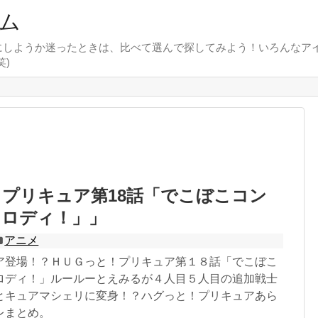
ム
にしようか迷ったときは、比べて選んで探してみよう！いろんなア
)
プリキュア第18話「でこぼこコン
メロディ！」」
アニメ
ア登場！？ＨＵＧっと！プリキュア第１８話「でこぼこ
ロディ！」ルールーとえみるが４人目５人目の追加戦士
とキュアマシェリに変身！？ハグっと！プリキュアあら
レまとめ。