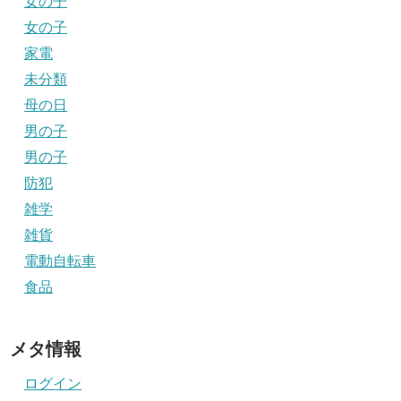
女の子
女の子
家電
未分類
母の日
男の子
男の子
防犯
雑学
雑貨
電動自転車
食品
メタ情報
ログイン