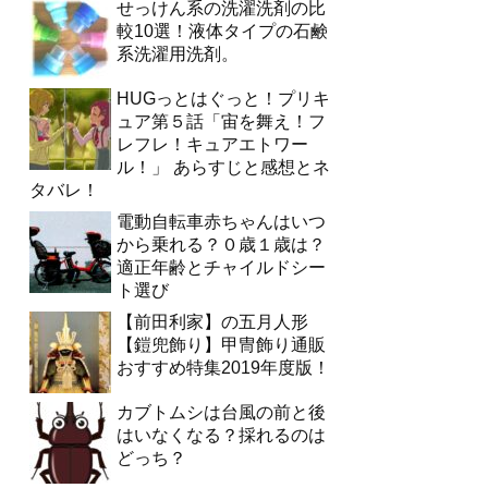
せっけん系の洗濯洗剤の比
較10選！液体タイプの石鹸
系洗濯用洗剤。
HUGっとはぐっと！プリキ
ュア第５話「宙を舞え！フ
レフレ！キュアエトワー
ル！」 あらすじと感想とネ
タバレ！
電動自転車赤ちゃんはいつ
から乗れる？０歳１歳は？
適正年齢とチャイルドシー
ト選び
【前田利家】の五月人形
【鎧兜飾り】甲冑飾り通販
おすすめ特集2019年度版！
カブトムシは台風の前と後
はいなくなる？採れるのは
どっち？