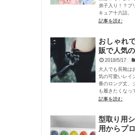
弟子入り！？プ
キュア十六話。
記事を読む
おしゃれ
販で人気
2018/5/17
大人でも長靴は
気の可愛いレイ
番のロング丈、
も履きたくなっ
記事を読む
型取り用
用からプ