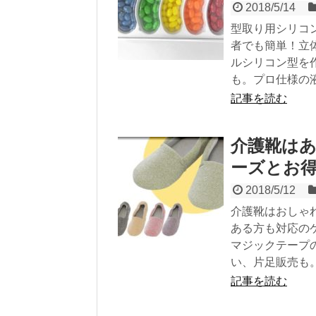
2018/5/14
型取り用シリコ
者でも簡単！立
ルシリコン型を
も。プロ仕様の
記事を読む
介護靴は
ーズとお
2018/5/12
介護靴はおしゃ
ある方も対応の
マジックテープ
い、片足販売も
記事を読む