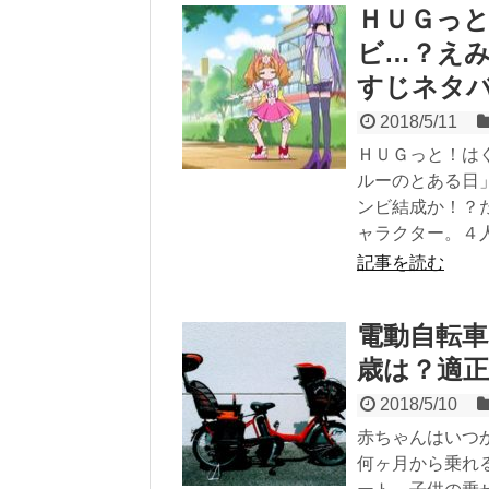
ＨＵＧっと
ビ…？え
すじネタ
2018/5/11
ＨＵＧっと！は
ルーのとある日
ンビ結成か！？
ャラクター。４
記事を読む
電動自転
歳は？適
2018/5/10
赤ちゃんはいつ
何ヶ月から乗れ