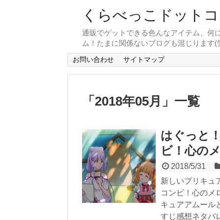
くらべっこドットコ
通販でゲットできる色んなアイテム、何
ム！たまに関係ないブログも混じります(笑
お問い合わせ
サイトマップ
「
2018年05月
」
一覧
はぐっと！
ビ！心の
2018/5/31
新しいプリキュ
コンビ！心のメ
キュアアムール
すじ感想ネタバ