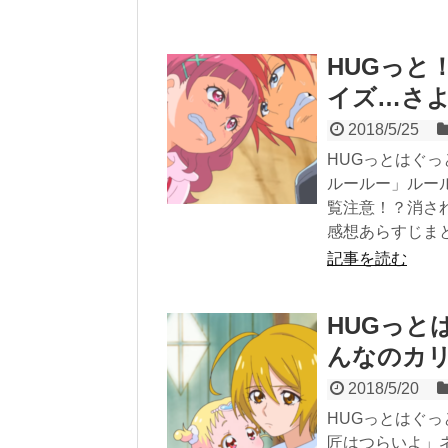
HUGっと
イズ…さ
2018/5/25
HUGっとはぐ
ルールー」ルー
覧注意！？消さ
感想あらすじま
記事を読む
HUGっと
んなのカ
2018/5/20
HUGっとはぐ
匠はつらいよ」