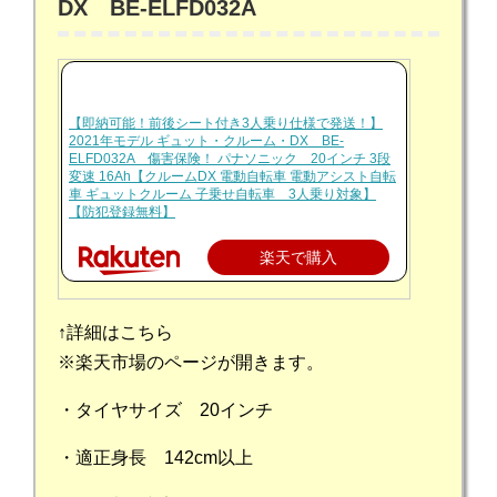
DX BE-ELFD032A
【即納可能！前後シート付き3人乗り仕様で発送！】
2021年モデル ギュット・クルーム・DX BE-
ELFD032A 傷害保険！ パナソニック 20インチ 3段
変速 16Ah【クルームDX 電動自転車 電動アシスト自転
車 ギュットクルーム 子乗せ自転車 3人乗り対象】
【防犯登録無料】
楽天で購入
↑詳細はこちら
※楽天市場のページが開きます。
・タイヤサイズ 20インチ
・適正身長 142cm以上