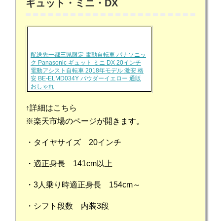
ギュット・ミニ・DX
配送先一都三県限定 電動自転車 パナソニッ
ク Panasonic ギュット ミニ DX 20インチ
電動アシスト自転車 2018年モデル 激安 格
安 BE-ELMD034Y パウダーイエロー 通販
おしゃれ
↑詳細はこちら
※楽天市場のページが開きます。
・タイヤサイズ 20インチ
・適正身長 141cm以上
・3人乗り時適正身長 154cm～
・シフト段数 内装3段