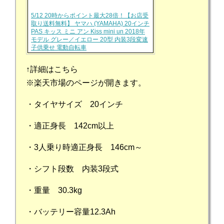
5/12 20時からポイント最大28倍！【お店受
取り送料無料】 ヤマハ (YAMAHA) 20インチ
PAS キッス ミニ アン Kiss mini un 2018年
モデル グレー／イエロー 20型 内装3段変速
子供乗せ 電動自転車
↑詳細はこちら
※楽天市場のページが開きます。
・タイヤサイズ 20インチ
・適正身長 142cm以上
・3人乗り時適正身長 146cm～
・シフト段数 内装3段式
・重量 30.3kg
・バッテリー容量12.3Ah