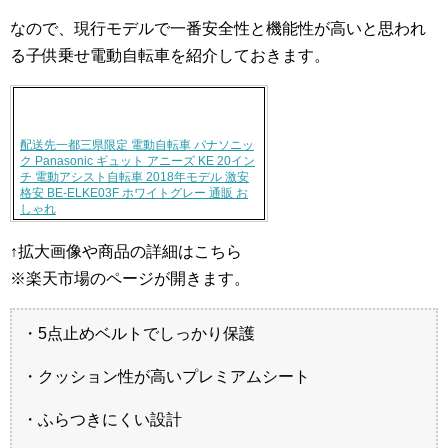
なので、現行モデルで一番安全性と機能性が高いと思われ
る子供乗せ電動自転車を紹介しておきます。
配送先一都三県限定 電動自転車 パナソニッ
ク Panasonic ギュット アニーズ KE 20イン
チ 電動アシスト自転車 2018年モデル 激安
格安 BE-ELKE03F ホワイトグレー 通販 お
しゃれ
↑拡大画像や商品の詳細はこちら
※楽天市場のページが開きます。
・5点止めベルトでしっかり保護
・クッション性が高いプレミアムシート
・ふらつきにくい設計