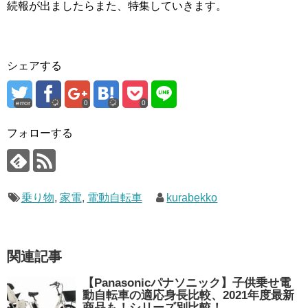
続報が出ましたらまた、特集していきます。
シェアする
error
0
0
フォローする
乗り物
,
家電
,
電動自転車
kurabekko
関連記事
【Panasonicパナソニック】子供乗せ電
動自転車の適応身長比較、2021年度最新
商品も！シリーズ別比較！