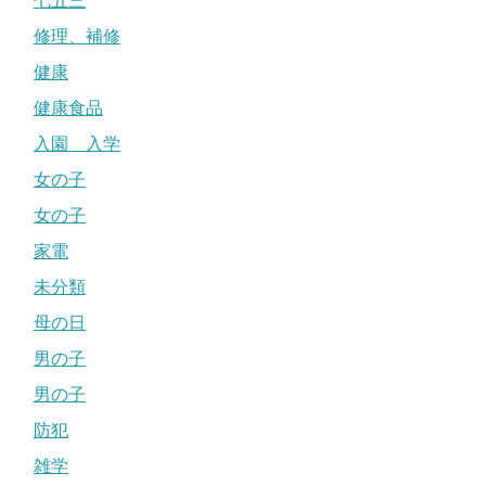
七五三
修理、補修
健康
健康食品
入園 入学
女の子
女の子
家電
未分類
母の日
男の子
男の子
防犯
雑学