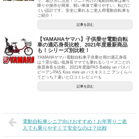
で、選び方に注意！シニア向けの電動自転車は乗り
降りや操作が簡単、軽い車体で乗りやすい、転びに
くい設計です。安全に乗れるご老人用電動自転車を
ご紹介！
記事を読む
【YAMAHAヤマハ】子供乗せ電動自転
車の適応身長比較、2021年度最新商品
も！シリーズ別比較！
YAMAHAヤマハ電動自転車子供乗せ用の適正身長
は？背が低い低身長ママでも乗れるシリーズごとの
推奨身長を比較。2021年度版PAS Babby un パスバ
ビーアンPAS Kiss mini un パスキスミニ アンくらべ
てどっち？違いと口コミレビューも
記事を読む
電動自転車シニア向けおすすめ！お年寄りご老
人でも乗りやすくて安全なのは？比較