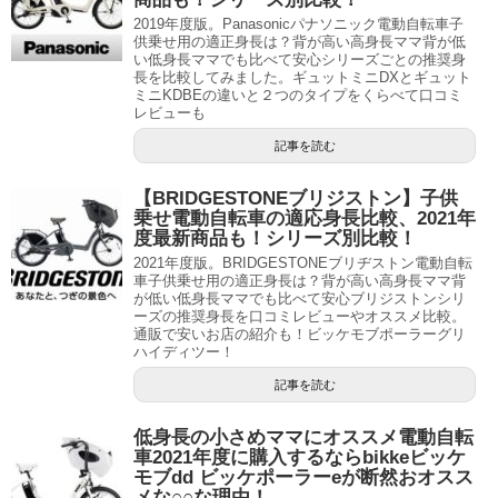
2019年度版。Panasonicパナソニック電動自転車子
供乗せ用の適正身長は？背が高い高身長ママ背が低
い低身長ママでも比べて安心シリーズごとの推奨身
長を比較してみました。ギュットミニDXとギュット
ミニKDBEの違いと２つのタイプをくらべて口コミ
レビューも
記事を読む
【BRIDGESTONEブリジストン】子供
乗せ電動自転車の適応身長比較、2021年
度最新商品も！シリーズ別比較！
2021年度版。BRIDGESTONEブリヂストン電動自転
車子供乗せ用の適正身長は？背が高い高身長ママ背
が低い低身長ママでも比べて安心ブリジストンシリ
ーズの推奨身長を口コミレビューやオススメ比較。
通販で安いお店の紹介も！ビッケモブポーラーグリ
ハイディツー！
記事を読む
低身長の小さめママにオススメ電動自転
車2021年度に購入するならbikkeビッケ
モブdd ビッケポーラーeが断然おオスス
メな○○な理由！