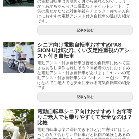
の電動自転車は何歳何ヶ月から乗れるのでしょう
か？あかちゃん向けに適正なチャイルドシート、子
供の乗せかたなど対象年齢をチェック！赤ちゃん向
けにおすすめ電動アシスト付き自転車の選び方紹介
です。
記事を読む
シニア向け電動自転車おすすめPAS
SION-Uは転びにくい安定性重視のアシ
スト付き自転車
電動アシスト付き自転車は普通の自転車に比べて重
さもあるし操作も難しそう？高齢者の方におすすめ
な電動アシスト付き自転車があります！ヤマハの電
動アシスト付き自転車(パス シオン ユー)はシニア向
けなのでご老人でも安全に乗れる電気自転車の紹介
です
記事を読む
電動自転車シニア向けおすすめ！お年寄
りご老人でも乗りやすくて安全なのは？
比較
電動自転車は楽に運転できるけどお年寄りにはちょ
っと心配？合わない自転車だと転倒の危険もあるの