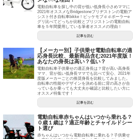
電動自転車を探し中の背が低い低身長小さめママに
2021年オススメなBridgestoneブリヂストンの電動ア
シスト付き自転車bikke！ビッケモブｄｄポーラーe
グリ比べてどっちか比較とブリジストンの電動自転
車を５年間愛用している筆者オススメの理由！
記事を読む
【メーカー別】子供乗せ電動自転車の適
応身長比較、最新商品含む2021年度版！
あなたの身長は高い？低い？
電動自転車子供乗せの適正身長は？背が高い高身長
ママ、背が低い低身長ママでも比べて安心、2021年
度版メーカーごとの推奨身長を比較してみました。
自転車の性能やデザインを決める前に背の高さが合
っているか乗っても大丈夫か確認と比較したい方に
オススメ特集です！
記事を読む
電動自転車赤ちゃんはいつから乗れる？
０歳１歳は？適正年齢とチャイルドシー
ト選び
赤ちゃんはいつから電動自転車に乗れる？子供乗せ