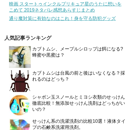
映画 スタートゥインクルプリキュア星のうたに想いを
こめて 2019ネタバレ感想あらすじまとめ
通り魔対策に有効なのはこれ！身を守る防犯グッズ
人気記事ランキング
カブトムシ、メープルシロップは餌になる?
蜂蜜や黒蜜は？
カブトムシは台風の前と後はいなくなる？採
れるのはどっち？
シャボン玉スノールとミヨシ衣類のせっけん
徹底比較！無添加せっけん洗剤はどっちがい
いの？
せっけん系の洗濯洗剤の比較10選！液体タイ
プの石鹸系洗濯用洗剤。