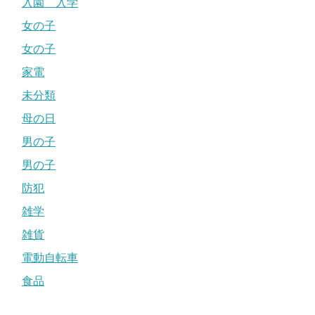
入園 入学
女の子
女の子
家電
未分類
母の日
男の子
男の子
防犯
雑学
雑貨
電動自転車
食品