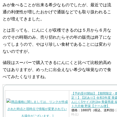
みが食べることが出来る希少なものでしたが、最近では流
通の利便性が増したおかげで通販などでも取り扱われるこ
とが増えてきました。
とは言っても、にんにくが収穫できるのは５月から６月な
のでその時期のみ、売り切れたらその年の販売は終了にな
ってしまうので、やはり珍しい食材であることには変わり
ないのですが。
値段はスーパーで購入できるにんにくと比べて比較的高め
ではありますが、めったに出会えない希少な味覚なので食
べてみたくなりますね。
【予約受付開始】【期間限定・
定！】【訳あり】令和3年度 青
んにくSサイズ約1kg 青森県産 
ト六片種 野菜【クール便】
価格：1880円（税込、送料別)
(
時点)