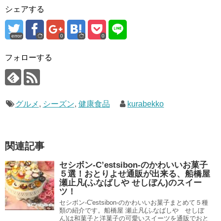
シェアする
error
0
0
フォローする
グルメ
,
シーズン
,
健康食品
kurabekko
関連記事
セシボン-C’estsibon-のかわいいお菓子
５選！おとりよせ通販が出来る、船橋屋
瀬止凡(ふなばしや せしぼん)のスイー
ツ！
セシボン-C'estsibon-のかわいいお菓子まとめて５種
類の紹介です。船橋屋 瀬止凡(ふなばしや せしぼ
ん)は和菓子と洋菓子の可愛いスイーツを通販でおと