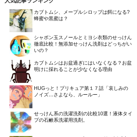
人気記事ランキング
カブトムシ、メープルシロップは餌になる?
蜂蜜や黒蜜は？
シャボン玉スノールとミヨシ衣類のせっけん
徹底比較！無添加せっけん洗剤はどっちがい
いの？
カブトムシはお盆過ぎにはいなくなる？お盆
明けに採れることが少なくなる理由
HUGっと！プリキュア第１７話「哀しみの
ノイズ…さよなら、ルールー」
せっけん系の洗濯洗剤の比較10選！液体タイ
プの石鹸系洗濯用洗剤。