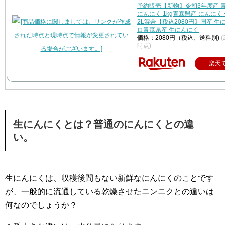
予約販売【新物】令和3年度産 青
にんにく 1kg青森県産 にんにく
2L混合【税込2080円】国産 生
ロ青森県産 生にんにく
価格：2080円（税込、送料別)
(
時点)
楽天
生にんにくとは？普通のにんにくとの違
い。
生にんにくは、収穫後間もない新鮮なにんにくのことです
が、一般的に流通している乾燥させたニンニクとの違いは
何なのでしょうか？