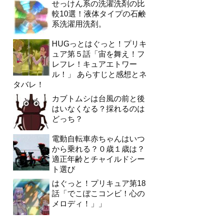
せっけん系の洗濯洗剤の比
較10選！液体タイプの石鹸
系洗濯用洗剤。
HUGっとはぐっと！プリキ
ュア第５話「宙を舞え！フ
レフレ！キュアエトワー
ル！」 あらすじと感想とネ
タバレ！
カブトムシは台風の前と後
はいなくなる？採れるのは
どっち？
電動自転車赤ちゃんはいつ
から乗れる？０歳１歳は？
適正年齢とチャイルドシー
ト選び
はぐっと！プリキュア第18
話「でこぼこコンビ！心の
メロディ！」」