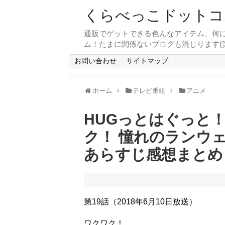
くらべっこドットコ
通販でゲットできる色んなアイテム、何
ム！たまに関係ないブログも混じります(笑
お問い合わせ
サイトマップ
ホーム
テレビ番組
アニメ
HUGっとはぐっと
ク！ 憧れのランウ
あらすじ感想まとめ
第19話（2018年6月10日放送）
ワクワク！