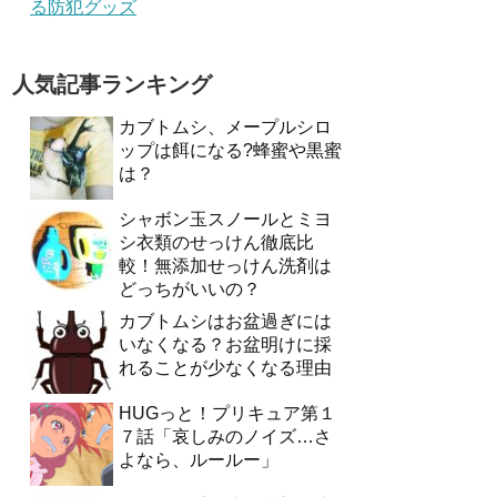
る防犯グッズ
人気記事ランキング
カブトムシ、メープルシロ
ップは餌になる?蜂蜜や黒蜜
は？
シャボン玉スノールとミヨ
シ衣類のせっけん徹底比
較！無添加せっけん洗剤は
どっちがいいの？
カブトムシはお盆過ぎには
いなくなる？お盆明けに採
れることが少なくなる理由
HUGっと！プリキュア第１
７話「哀しみのノイズ…さ
よなら、ルールー」