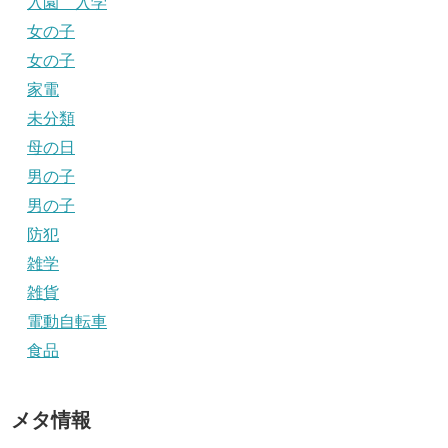
入園 入学
女の子
女の子
家電
未分類
母の日
男の子
男の子
防犯
雑学
雑貨
電動自転車
食品
メタ情報