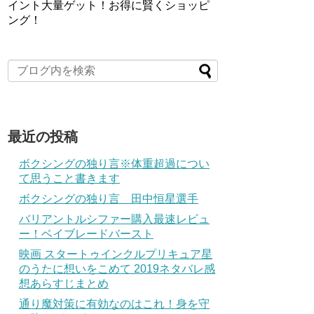
イント大量ゲット！お得に賢くショッピ
ング！
最近の投稿
ボクシングの独り言※体重超過につい
て思うこと書きます
ボクシングの独り言 田中恒星選手
バリアントルシファー購入最速レビュ
ー！ベイブレードバースト
映画 スタートゥインクルプリキュア星
のうたに想いをこめて 2019ネタバレ感
想あらすじまとめ
通り魔対策に有効なのはこれ！身を守