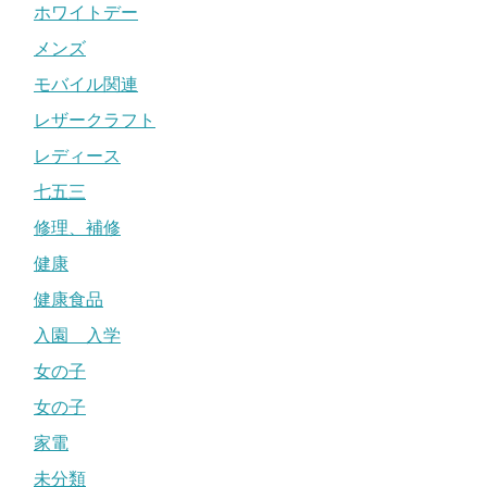
ホワイトデー
メンズ
モバイル関連
レザークラフト
レディース
七五三
修理、補修
健康
健康食品
入園 入学
女の子
女の子
家電
未分類