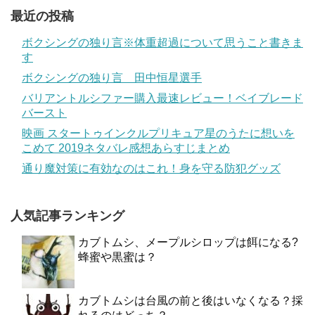
最近の投稿
ボクシングの独り言※体重超過について思うこと書きま
す
ボクシングの独り言 田中恒星選手
バリアントルシファー購入最速レビュー！ベイブレード
バースト
映画 スタートゥインクルプリキュア星のうたに想いを
こめて 2019ネタバレ感想あらすじまとめ
通り魔対策に有効なのはこれ！身を守る防犯グッズ
人気記事ランキング
カブトムシ、メープルシロップは餌になる?
蜂蜜や黒蜜は？
カブトムシは台風の前と後はいなくなる？採