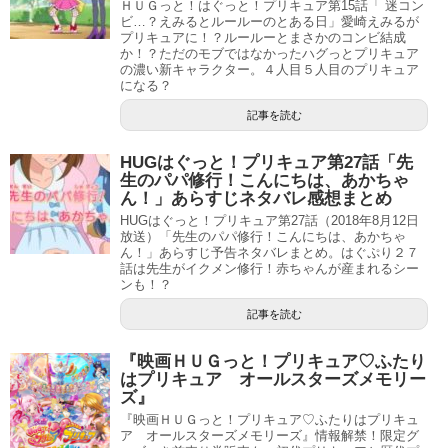
ＨＵＧっと！はぐっと！プリキュア第15話「 迷コン
ビ…？えみるとルールーのとある日」愛崎えみるが
プリキュアに！？ルールーとまさかのコンビ結成
か！？ただのモブではなかったハグっとプリキュア
の濃い新キャラクター。４人目５人目のプリキュア
になる？
記事を読む
HUGはぐっと！プリキュア第27話「先
生のパパ修行！こんにちは、あかちゃ
ん！」あらすじネタバレ感想まとめ
HUGはぐっと！プリキュア第27話（2018年8月12日
放送）「先生のパパ修行！こんにちは、あかちゃ
ん！」あらすじ予告ネタバレまとめ。はぐぷり２７
話は先生がイクメン修行！赤ちゃんが産まれるシー
ンも！？
記事を読む
『映画ＨＵＧっと！プリキュア♡ふたり
はプリキュア オールスターズメモリー
ズ』
『映画ＨＵＧっと！プリキュア♡ふたりはプリキュ
ア オールスターズメモリーズ』情報解禁！限定グ