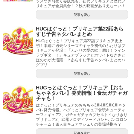
ッズつき前売り券販売も。初代プリキュアと歴代プ
リキュアが全員集合！？秋の映画がありえなーい！
記事を読む
HUGはぐっと！プリキュア第22話あら
すじ予告ネタバレまとめ
HUGはぐっと！プリキュア第22話プリキュア史上
初！本編に過去シリーズのキャラ初代のふたりはプ
リキュアが登場！「ふたりの愛の歌！届け！ツイン
ラブギター！」キュアブラックとホワイトなぎさと
ほのかが大活躍！？あらすじ予告ネタバレまとめハ
グプリ
記事を読む
HUGっとはぐっと！プリキュア【おも
ちゃネタバレ】発売情報！食玩ガチャガ
チャも！
はぐっと！プリキュアのおもちゃ3月4月5月6月ネタ
バレ発売情報。ハグっとプリキュア食玩キューティ
ーフィギュア2、ガチャガチャカプセルトイなりきり
プリキュア2、武器メロディソードガシャポンコロン
チャーム！四人目キュアマシェリの登場時期も？
記事を読む