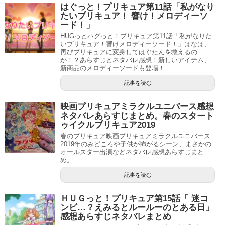
はぐっと！プリキュア第11話「私がなり
たいプリキュア！ 響け！メロディーソ
ード！」
HUGっとハグっと！プリキュア第11話「私がなりた
いプリキュア！響けメロディーソード！」はなは、
再びプリキュアに変身してはぐたんを救えるの
か！？あらすじとネタバレ感想！新しいアイテム、
新商品のメロディーソードも登場！
記事を読む
映画プリキュアミラクルユニバース感想
ネタバレあらすじまとめ。春のスタート
ゥイクルプリキュア2019
春のプリキュア映画プリキュアミラクルユニバース
2019年のみどころや子供が怖がるシーン、まさかの
オールスター出演などネタバレ感想あらすじまと
め。
記事を読む
ＨＵＧっと！プリキュア第15話「 迷コ
ンビ…？えみるとルールーのとある日」
感想あらすじネタバレまとめ