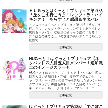
ＨＵＧっとはぐっと！プリキュア第９話
「丘をこえ行こうよ！レッツ・ラ・ハイ
キング！」あらすじと感想＆ネタバレ
ＨＵＧっとはぐっと！プリキュア第９話「丘をこえ
行こうよ！レッツ・ラ・ハイキング！」あらすじと
感想＆ネタバレ。初登場の新キャラ愛崎えみる！
野々はなの妹でことりの友達のあいざきエミルは心
配性で
記事を読む
HUGっと！はぐっと！プリキュア【ネ
タバレ】四人目五人目メンバー！追加戦
士のイメージカラーも！
HUGっと！はぐっと！プリキュア【ネタバレ】四人
目五人目の追加戦士と声優！変身アイテムのおもち
ゃ「プリハートDX」の音声から判明した新メンバー
のプリキュア。声優も判明！？４人目のメンバーは
キュアアムール、５人目はキュアマシェリ！？
記事を読む
はぐっと！プリキュア第18話「でこぼこ