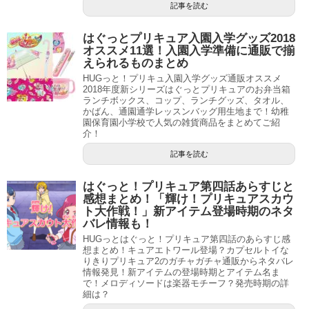
記事を読む
はぐっとプリキュア入園入学グッズ2018
オススメ11選！入園入学準備に通販で揃
えられるものまとめ
HUGっと！プリキュ入園入学グッズ通販オススメ
2018年度新シリーズはぐっとプリキュアのお弁当箱
ランチボックス、コップ、ランチグッズ、タオル、
かばん、通園通学レッスンバッグ用生地まで！幼稚
園保育園小学校で人気の雑貨商品をまとめてご紹
介！
記事を読む
はぐっと！プリキュア第四話あらすじと
感想まとめ！「輝け！プリキュアスカウ
ト大作戦！」新アイテム登場時期のネタ
バレ情報も！
HUGっとはぐっと！プリキュア第四話のあらすじ感
想まとめ！キュアエトワール登場？カプセルトイな
りきりプリキュア2のガチャガチャ通販からネタバレ
情報発見！新アイテムの登場時期とアイテム名ま
で！メロディソードは楽器モチーフ？発売時期の詳
細は？