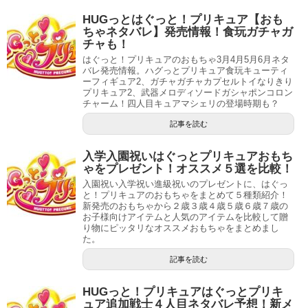
HUGっとはぐっと！プリキュア【おも
ちゃネタバレ】発売情報！食玩ガチャガ
チャも！
はぐっと！プリキュアのおもちゃ3月4月5月6月ネタ
バレ発売情報。ハグっとプリキュア食玩キューティ
ーフィギュア2、ガチャガチャカプセルトイなりきり
プリキュア2、武器メロディソードガシャポンコロン
チャーム！四人目キュアマシェリの登場時期も？
記事を読む
入学入園祝いはぐっとプリキュアおもち
ゃをプレゼント！オススメ５選を比較！
入園祝い入学祝い進級祝いのプレゼントに、はぐっ
と！プリキュアのおもちゃをまとめて５種類紹介！
新発売のおもちゃから２歳３歳４歳５歳６歳７歳の
お子様向けアイテムと人気のアイテムを比較して贈
り物にピッタリなオススメおもちゃをまとめまし
た。
記事を読む
HUGっと！プリキュアはぐっとプリキ
ュア追加戦士４人目ネタバレ予想！新メ