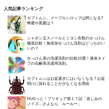
人気記事ランキング
カブトムシ、メープルシロップは餌になる?
蜂蜜や黒蜜は？
シャボン玉スノールとミヨシ衣類のせっけん
徹底比較！無添加せっけん洗剤はどっちがい
いの？
せっけん系の洗濯洗剤の比較10選！液体タイ
プの石鹸系洗濯用洗剤。
カブトムシはお盆過ぎにはいなくなる？お盆
明けに採れることが少なくなる理由
HUGっと！プリキュア第１７話「哀しみの
ノイズ…さよなら、ルールー」