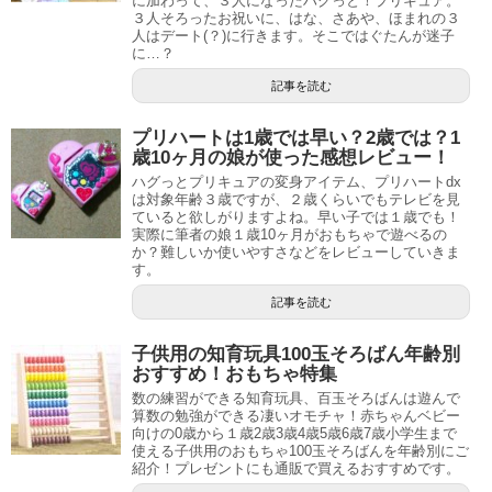
に加わって、３人になったハグっと！プリキュア。
３人そろったお祝いに、はな、さあや、ほまれの３
人はデート(？)に行きます。そこではぐたんが迷子
に…？
記事を読む
プリハートは1歳では早い？2歳では？1
歳10ヶ月の娘が使った感想レビュー！
ハグっとプリキュアの変身アイテム、プリハートdx
は対象年齢３歳ですが、２歳くらいでもテレビを見
ていると欲しがりますよね。早い子では１歳でも！
実際に筆者の娘１歳10ヶ月がおもちゃで遊べるの
か？難しいか使いやすさなどをレビューしていきま
す。
記事を読む
子供用の知育玩具100玉そろばん年齢別
おすすめ！おもちゃ特集
数の練習ができる知育玩具、百玉そろばんは遊んで
算数の勉強ができる凄いオモチャ！赤ちゃんベビー
向けの0歳から１歳2歳3歳4歳5歳6歳7歳小学生まで
使える子供用のおもちゃ100玉そろばんを年齢別にご
紹介！プレゼントにも通販で買えるおすすめです。