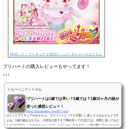
HUGっと！プリキュア お世話たっぷり おしゃべりはぐたん
プリハートの購入レビューもやってます！
↓↓↓
くらべっこドットコム
プリハートは1歳では早い？2歳では？1歳10ヶ月の娘が
使った感想レビュー！
https://kurabekko.com/697.html
はぐっとプリキュアのおもちゃ、プリハートとっても可愛いし楽しそうなおもちゃです
よね。1歳の娘はもちろん、小学生の息子まで興味津々です(笑)では、実際に使ってみた
らどうなのでしょうか？ということで、レビューしてみます。・我が家にプリハートが