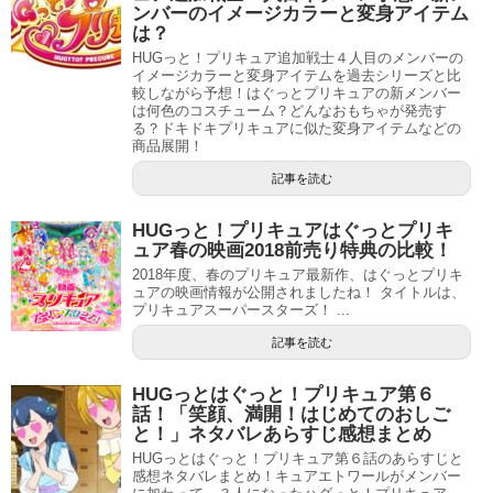
ンバーのイメージカラーと変身アイテム
は？
HUGっと！プリキュア追加戦士４人目のメンバーの
イメージカラーと変身アイテムを過去シリーズと比
較しながら予想！はぐっとプリキュアの新メンバー
は何色のコスチューム？どんなおもちゃが発売す
る？ドキドキプリキュアに似た変身アイテムなどの
商品展開！
記事を読む
HUGっと！プリキュアはぐっとプリキ
ュア春の映画2018前売り特典の比較！
2018年度、春のプリキュア最新作、はぐっとプリキ
ュアの映画情報が公開されましたね！ タイトルは、
プリキュアスーパースターズ！ ...
記事を読む
HUGっとはぐっと！プリキュア第６
話！「笑顔、満開！はじめてのおしご
と！」ネタバレあらすじ感想まとめ
HUGっとはぐっと！プリキュア第６話のあらすじと
感想ネタバレまとめ！キュアエトワールがメンバー