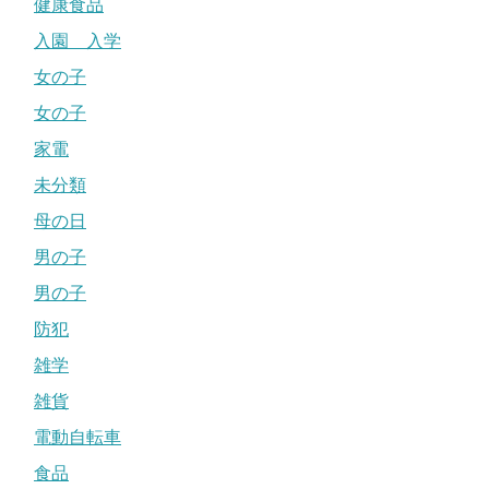
健康食品
入園 入学
女の子
女の子
家電
未分類
母の日
男の子
男の子
防犯
雑学
雑貨
電動自転車
食品