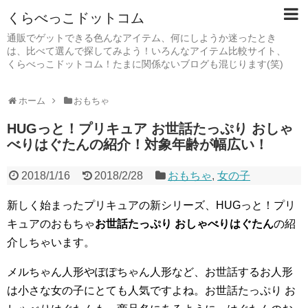
くらべっこドットコム
通販でゲットできる色んなアイテム、何にしようか迷ったとき
は、比べて選んで探してみよう！いろんなアイテム比較サイト、
くらべっこドットコム！たまに関係ないブログも混じります(笑)
ホーム
おもちゃ
HUGっと！プリキュア お世話たっぷり おしゃ
べりはぐたんの紹介！対象年齢が幅広い！
2018/1/16
2018/2/28
おもちゃ
,
女の子
新しく始まったプリキュアの新シリーズ、HUGっと！プリ
キュアのおもちゃ
お世話たっぷり おしゃべりはぐたん
の紹
介しちゃいます。
メルちゃん人形やぽぽちゃん人形など、お世話するお人形
は小さな女の子にとても人気ですよね。お世話たっぷり お