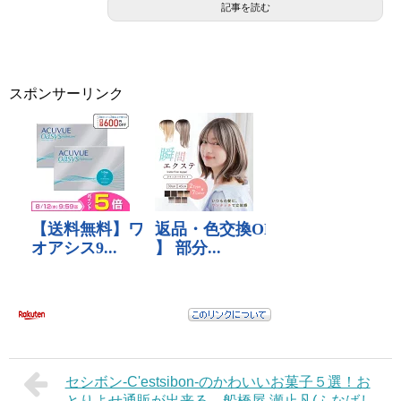
記事を読む
スポンサーリンク
セシボン-C'estsibon-のかわいいお菓子５選！お
とりよせ通販が出来る、船橋屋 瀬止凡(ふなばし