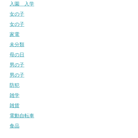
入園 入学
女の子
女の子
家電
未分類
母の日
男の子
男の子
防犯
雑学
雑貨
電動自転車
食品