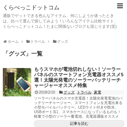
くらべっこドットコム
通販でゲットできる色んなアイテム、何にしようか迷ったとき
は、比べて選んで探してみよう！いろんなアイテム比較サイト、
くらべっこドットコム！たまに関係ないブログも混じります(笑)
ホーム
トラベル
グッズ
「
グッズ
」
一覧
もうスマホが電池切れしない！ソーラー
パネルのスマートフォン充電器オススメ5
選！太陽光発電のソーラーバッテリーチ
ャージャーオススメ特集
2018/2/10
グッズ
,
トラベル
,
家電
ソーラーパネルのスマホ充電器！太陽光発電電池のバ
ッテリーチャージャー。スマートフォンを充電出来る
小型モバイルバッテリー。LEDライト付きや防水、
USBポート3口、スマホケースになっているものも！
軽量で小型のソーラー蓄電池、充電器通販オススメ
記事を読む