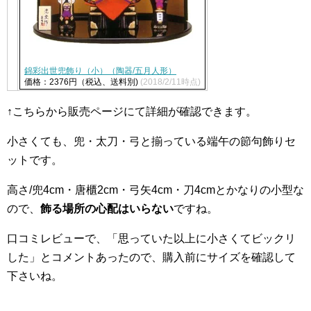
錦彩出世兜飾り（小）（陶器/五月人形）
価格：2376円（税込、送料別)
(2018/2/11時点)
↑こちらから販売ページにて詳細が確認できます。
小さくても、兜・太刀・弓と揃っている端午の節句飾りセ
ットです。
高さ/兜4cm・唐櫃2cm・弓矢4cm・刀4cmとかなりの小型な
ので、
飾る場所の心配はいらない
ですね。
口コミレビューで、「思っていた以上に小さくてビックリ
した」とコメントあったので、購入前にサイズを確認して
下さいね。