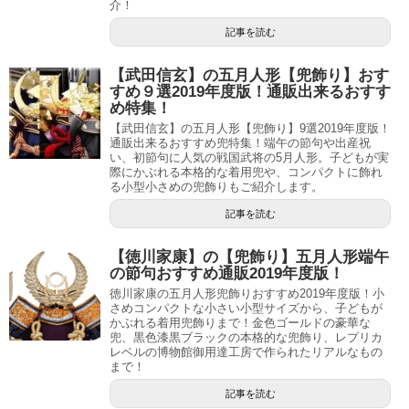
介！
記事を読む
【武田信玄】の五月人形【兜飾り】おす
すめ９選2019年度版！通販出来るおすす
め特集！
【武田信玄】の五月人形【兜飾り】9選2019年度版！
通販出来るおすすめ兜特集！端午の節句や出産祝
い、初節句に人気の戦国武将の5月人形。子どもが実
際にかぶれる本格的な着用兜や、コンパクトに飾れ
る小型小さめの兜飾りもご紹介します。
記事を読む
【徳川家康】の【兜飾り】五月人形端午
の節句おすすめ通販2019年度版！
徳川家康の五月人形兜飾りおすすめ2019年度版！小
さめコンパクトな小さい小型サイズから、子どもが
かぶれる着用兜飾りまで！金色ゴールドの豪華な
兜、黒色漆黒ブラックの本格的な兜飾り、レプリカ
レベルの博物館御用達工房で作られたリアルなもの
まで！
記事を読む