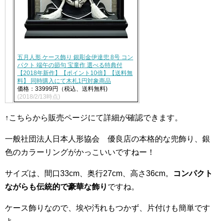
五月人形 ケース飾り 銀彫金伊達兜 8号 コン
パクト 端午の節句 宝童作 選べる特典付
【2018年新作】【ポイント10倍】【送料無
料】 同時購入にて木札1円対象商品
価格：33999円（税込、送料無料)
(2018/2/13時点)
↑こちらから販売ページにて詳細が確認できます。
一般社団法人日本人形協会 優良店の本格的な兜飾り、銀
色のカラーリングがかっこいいですねー！
サイズは、間口33cm、奥行27cm、高さ36cm。
コンパクト
ながらも伝統的で豪華な飾り
ですね。
ケース飾りなので、埃や汚れもつかず、片付けも簡単です