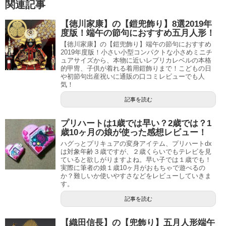
関連記事
【徳川家康】の【鎧兜飾り】8選2019年
度版！端午の節句におすすめ五月人形！
【徳川家康】の【鎧兜飾り】端午の節句におすすめ
2019年度版！小さい小型コンパクトな小さめミニチ
ュアサイズから、本物に近いレプリカレベルの本格
的甲冑、子供が着れる着用鎧飾りまで！こどもの日
や初節句出産祝いに通販の口コミレビューでも人
気！
記事を読む
プリハートは1歳では早い？2歳では？1
歳10ヶ月の娘が使った感想レビュー！
ハグっとプリキュアの変身アイテム、プリハートdx
は対象年齢３歳ですが、２歳くらいでもテレビを見
ていると欲しがりますよね。早い子では１歳でも！
実際に筆者の娘１歳10ヶ月がおもちゃで遊べるの
か？難しいか使いやすさなどをレビューしていきま
す。
記事を読む
【織田信長】の【兜飾り】五月人形端午