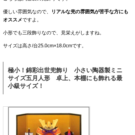
優しい雰囲気なので、
リアルな兜の雰囲気が苦手な方にも
オススメ
ですよ。
小形でも三段飾りなので、見栄えがしますね。
サイズは高さ/台25.0cm×18.0cmです。
極小！錦彩出世兜飾り 小さい陶器製ミニ
サイズ五月人形 卓上、本棚にも飾れる最
小級サイズ！