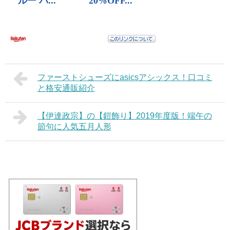
ファーストシューズにasicsアシックス！口コミ
と格安通販紹介
【伊達政宗】の【鎧飾り】2019年度版！端午の
節句に人気五月人形