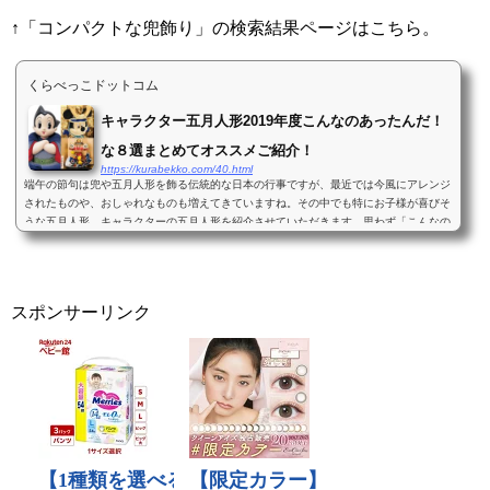
↑「コンパクトな兜飾り」の検索結果ページはこちら。
くらべっこドットコム
キャラクター五月人形2019年度こんなのあったんだ！
な８選まとめてオススメご紹介！
https://kurabekko.com/40.html
端午の節句は兜や五月人形を飾る伝統的な日本の行事ですが、最近では今風にアレンジ
されたものや、おしゃれなものも増えてきていますね。その中でも特にお子様が喜びそ
うな五月人形、キャラクターの五月人形を紹介させていただきます。思わず「こんなの
あったんだ！...
スポンサーリンク