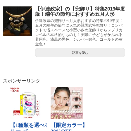
【伊達政宗】の【兜飾り】特集2019年度
版！端午の節句におすすめ五月人形
伊達政宗の兜飾り五月人形おすすめ特集2019年度！
五月の端午の節句に人気の戦国武将兜飾り！コンパ
クトで省スペースな小型小さめ兜飾りからレプリカ
レベルの本格的なものも！実際に子どもがかぶれる
着用兜、漆黒の黒色、シルバー銀色、ゴールドの黄
金色！
記事を読む
スポンサーリンク