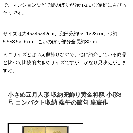
で、マンションなどで鯉のぼりが飾れないご家庭にもぴっ
たりです。
サイズは約45×45×42cm、兜部分約9×11×23cm、弓約
5.5×3.5×16cm、こいのぼり部分全長約30cm
ミニサイズとはいえ段飾りなので、他に紹介している商品
と比べて比較的大きめサイズですが、かなり見映えがしま
すね。
小さめ五月人形 収納兜飾り黄金将龍 小形8
号 コンパクト収納 端午の節句 皇宸作