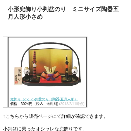
小形兜飾り小判盆のり ミニサイズ陶器五
月人形小さめ
兜飾り（小）小判盆のり（陶器/五月人形）
価格：3024円（税込、送料別)
(2018/2/11時点)
↑こちらから販売ページにて詳細が確認できます。
小判盆に乗ったオシャレな兜飾りです。