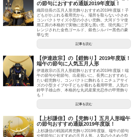
の節句におすすめ通販2019年度版！
織田信長の五月人形兜飾りおすすめ2019年度版！子
どもがかぶれる着用兜から、場所を取らない小さめ
コンパクトサイズ小型の小さい兜飾。大河ドラマ使
用工房の本格的で実物に忠実な黒い兜、現代風にア
レンジされた金色ゴールド、銀色シルバー黒色の豪
華な兜
記事を読む
【伊達政宗】の【鎧飾り】2019年度版！
端午の節句に人気五月人形
伊達政宗の五月人形鎧飾りおすすめ2019年度版！端
午の節句や初節句、出産祝いに。長男におすすめし
たい鎧兜飾り。コンパクトに飾れるミニチュアサイ
ズの小型タイプや子どもが着れる着用甲冑。人気の
鈴甲子雄山作、本格的な丸武産業光忍作の甲冑飾り
も！
記事を読む
【上杉謙信】の【兜飾り】五月人形端午
の節句おすすめ通販2019年度版！
上杉謙信の戦国武将兜飾り2019年度版、端午の節句
や初節句におすすめの五月人形。人気の小さめ小型