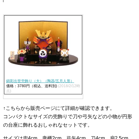
錦彩出世兜飾り（大）（陶器/五月人形）
価格：3780円（税込、送料別)
(2018/2/12時
点)
↑こちらから販売ページにて詳細が確認できます。
コンパクトなサイズの兜飾りで刀や弓矢などの小物が円形
の台座に飾れるおしゃれなセットです。
サイズは兜4cm、唐櫃2cm、弓矢4cm、刀4cm、扇2.5cm、