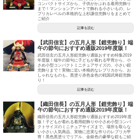
コンパクトサイズから、子供がかぶれる着用兜飾り
まで！マンションアパートで飾れる小さいもの、レ
プリカレベルの本格的な上杉謙信兜飾りをまとめて
ご紹介
記事を読む
【武田信玄】の五月人形【鎧兜飾り】端
午の節句におすすめ通販2019年度版！
武田信玄の五月人形鎧兜飾り通販おすすめ特集2019
年度版！端午の節句に子どもが着れる甲冑から、小
さめ小型コンパクトミニチュアサイズの、小さい鎧
兜飾りまで！実物に近い本格的なレプリカから、お
しゃれなものも。黒塗り赤色金色の戦国武将鎧兜飾
り！
記事を読む
【織田信長】の五月人形【鎧兜飾り】端
午の節句におすすめ通販2019年度版！
織田信長の五月人形鎧兜飾り通販おすすめ2019年度
版！子どもが着れる着用鎧飾りや小さめ小型コンパ
クトサイズのミニチュアサイズまで。場所を取らな
い小さい人気商品、実物に忠実な作りのレプリカ甲
冑！黒色黒塗りでリアル、金銀色の豪華な鎧もご紹