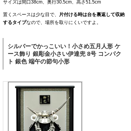
サイズは間口38cm、奥行30.5cm、高さ51.5cm
置くスペースは少な目で、
片付ける時は台を裏返して収納
するタイプ
なので、場所を取りにくいですよ。
シルバーでかっこいい！小さめ五月人形 ケ
ース飾り 銀彫金小さい伊達兜 8号 コンパク
ト 銀色 端午の節句小形