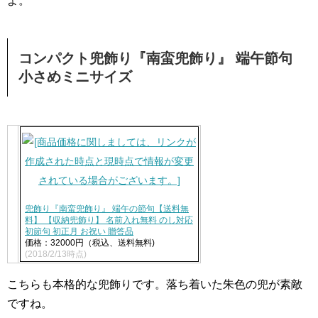
よ。
コンパクト兜飾り『南蛮兜飾り』 端午節句
小さめミニサイズ
兜飾り『南蛮兜飾り』 端午の節句【送料無
料】 【収納兜飾り】 名前入れ無料 のし対応
初節句 初正月 お祝い 贈答品
価格：32000円（税込、送料無料)
(2018/2/13時点)
こちらも本格的な兜飾りです。落ち着いた朱色の兜が素敵
ですね。