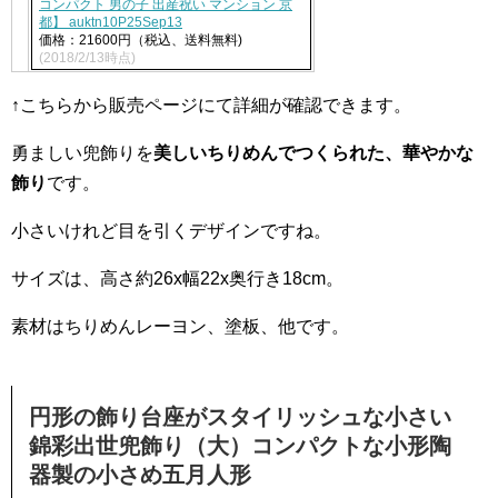
コンパクト 男の子 出産祝い マンション 京
都】 auktn10P25Sep13
価格：21600円（税込、送料無料)
(2018/2/13時点)
↑こちらから販売ページにて詳細が確認できます。
勇ましい兜飾りを
美しいちりめんでつくられた、華やかな
飾り
です。
小さいけれど目を引くデザインですね。
サイズは、高さ約26x幅22x奥行き18cm。
素材はちりめんレーヨン、塗板、他です。
円形の飾り台座がスタイリッシュな小さい
錦彩出世兜飾り（大）コンパクトな小形陶
器製の小さめ五月人形