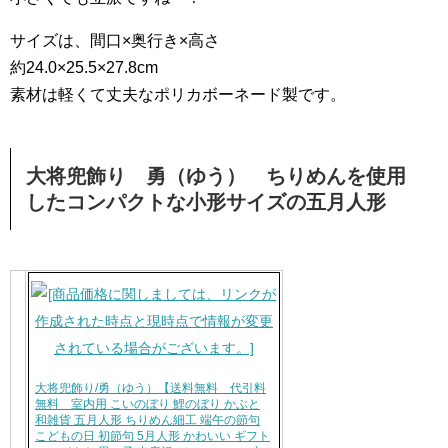
サイズは、間口×奥行き×高さ
約24.0×25.5×27.8cm
素材は軽くて丈夫なポリカボーネード製です。
大将兜飾り 勇（ゆう） ちりめんを使用
したコンパクトな小形サイズの五月人形
大将兜飾り/勇（ゆう）【送料無料 代引料
無料 室内用 こいのぼり 鯉のぼり かぶと
和雑貨 五月人形 ちりめん細工 端午の節句
こどもの日 初節句 5月人形 かわいい ギフト