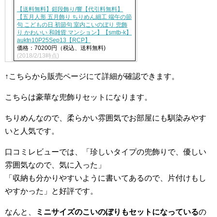
【送料無料】鎧段飾り/響【代引料無料】
【五月人形 五月飾り ちりめん細工 端午の節
句 こどもの日 初節句 室内こいのぼり 兜飾
り かわいい 和雑貨 マンション】【smtb-k】
auktn10P25Sep13【RCP】
価格：70200円（税込、送料無料)
(2018/2/13時点)
↑こちらから販売ページにて詳細が確認できます。
こちらは豪華な兜飾りセットになります。
ちりめんなので、柔らかい雰囲気でお部屋にも馴染みやす
いと人気です。
口コミレビューでは、「珍しいタイプの兜飾りで、優しい
雰囲気なので、気に入った」
「収納も分かりやすいように書いてあるので、片付けもし
やすかった」と好評です。
なんと、
ミニサイズのこいのぼりもセットになっている
の