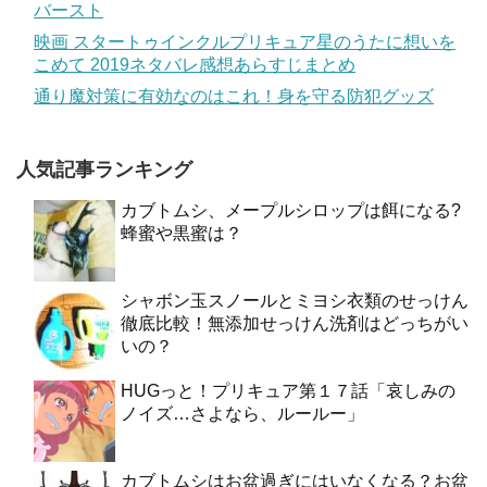
バースト
映画 スタートゥインクルプリキュア星のうたに想いを
こめて 2019ネタバレ感想あらすじまとめ
通り魔対策に有効なのはこれ！身を守る防犯グッズ
人気記事ランキング
カブトムシ、メープルシロップは餌になる?
蜂蜜や黒蜜は？
シャボン玉スノールとミヨシ衣類のせっけん
徹底比較！無添加せっけん洗剤はどっちがい
いの？
HUGっと！プリキュア第１７話「哀しみの
ノイズ…さよなら、ルールー」
カブトムシはお盆過ぎにはいなくなる？お盆