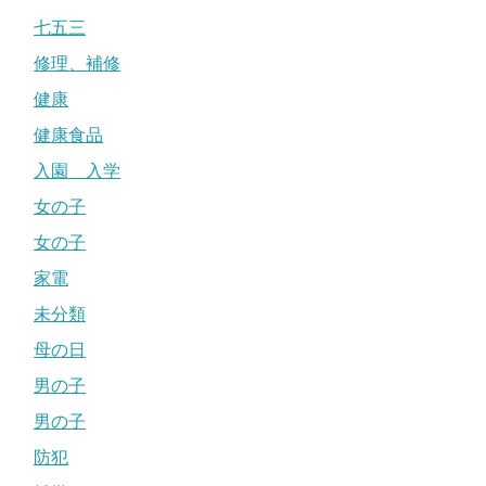
七五三
修理、補修
健康
健康食品
入園 入学
女の子
女の子
家電
未分類
母の日
男の子
男の子
防犯