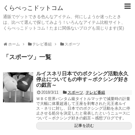
くらべっこドットコム
通販でゲットできる色んなアイテム、何にしようか迷ったとき
は、比べて選んで探してみよう！いろんなアイテム比較サイト、
くらべっこドットコム！たまに関係ないブログも混じります(笑)
ホーム
テレビ番組
スポーツ
「
スポーツ
」
一覧
ルイスネリ日本でのボクシング活動永久
停止についてもの申す～ボクシング好き
の戯言～
2018/3/11
スポーツ
,
テレビ番組
ＷＢＣ世界バンタム級タイトルマッチで減量時の計量
で大幅に体重超過して王座を剥奪された元王者ルイ
ス・ネリに対し、日本でのボクシング活動を永久に停
止させる処分を決定したと発表したというニュースに
ついて～ボクシング好きの戯言～感想ブログです。
記事を読む