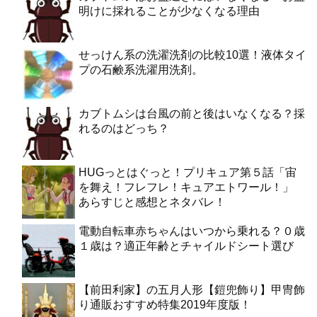
明けに採れることが少なくなる理由
せっけん系の洗濯洗剤の比較10選！液体タイ
プの石鹸系洗濯用洗剤。
カブトムシは台風の前と後はいなくなる？採
れるのはどっち？
HUGっとはぐっと！プリキュア第５話「宙
を舞え！フレフレ！キュアエトワール！」
あらすじと感想とネタバレ！
電動自転車赤ちゃんはいつから乗れる？０歳
１歳は？適正年齢とチャイルドシート選び
【前田利家】の五月人形【鎧兜飾り】甲冑飾
り通販おすすめ特集2019年度版！