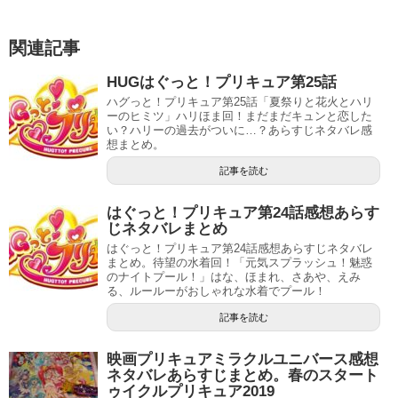
関連記事
HUGはぐっと！プリキュア第25話
ハグっと！プリキュア第25話「夏祭りと花火とハリ
ーのヒミツ」ハリほま回！まだまだキュンと恋した
い？ハリーの過去がついに…？あらすじネタバレ感
想まとめ。
記事を読む
はぐっと！プリキュア第24話感想あらす
じネタバレまとめ
はぐっと！プリキュア第24話感想あらすじネタバレ
まとめ。待望の水着回！「元気スプラッシュ！魅惑
のナイトプール！」はな、ほまれ、さあや、えみ
る、ルールーがおしゃれな水着でプール！
記事を読む
映画プリキュアミラクルユニバース感想
ネタバレあらすじまとめ。春のスタート
ゥイクルプリキュア2019