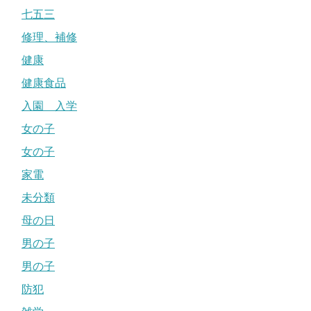
七五三
修理、補修
健康
健康食品
入園 入学
女の子
女の子
家電
未分類
母の日
男の子
男の子
防犯