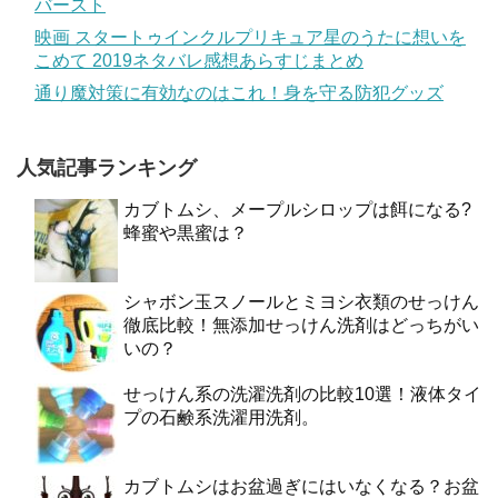
バースト
映画 スタートゥインクルプリキュア星のうたに想いを
こめて 2019ネタバレ感想あらすじまとめ
通り魔対策に有効なのはこれ！身を守る防犯グッズ
人気記事ランキング
カブトムシ、メープルシロップは餌になる?
蜂蜜や黒蜜は？
シャボン玉スノールとミヨシ衣類のせっけん
徹底比較！無添加せっけん洗剤はどっちがい
いの？
せっけん系の洗濯洗剤の比較10選！液体タイ
プの石鹸系洗濯用洗剤。
カブトムシはお盆過ぎにはいなくなる？お盆