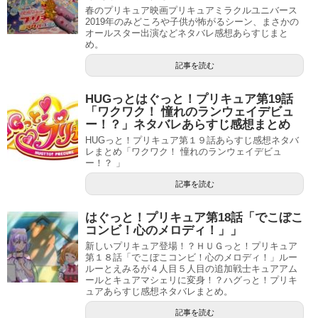
春のプリキュア映画プリキュアミラクルユニバース
2019年のみどころや子供が怖がるシーン、まさかの
オールスター出演などネタバレ感想あらすじまと
め。
記事を読む
HUGっとはぐっと！プリキュア第19話
「ワクワク！ 憧れのランウェイデビュ
ー！？」ネタバレあらすじ感想まとめ
HUGっと！プリキュア第１９話あらすじ感想ネタバ
レまとめ「ワクワク！ 憧れのランウェイデビュ
ー！？ 」
記事を読む
はぐっと！プリキュア第18話「でこぼこ
コンビ！心のメロディ！」」
新しいプリキュア登場！？ＨＵＧっと！プリキュア
第１８話「でこぼこコンビ！心のメロディ！」ルー
ルーとえみるが４人目５人目の追加戦士キュアアム
ールとキュアマシェリに変身！？ハグっと！プリキ
ュアあらすじ感想ネタバレまとめ。
記事を読む