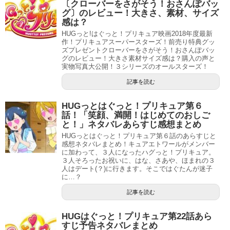
〔クローバーをさがそう！おさんぽバッ
グ〕のレビュー！大きさ、素材、サイズ
感は？
HUGっと!はぐっと！プリキュア映画2018年度最新
作！プリキュアスーパースターズ！前売り特典グッ
ズプレゼントクローバーをさがそう！おさんぽバッ
グのレビュー！大きさ素材サイズ感は？購入の声と
実物写真大公開！３シリーズのオールスターズ！
記事を読む
HUGっとはぐっと！プリキュア第６
話！「笑顔、満開！はじめてのおしご
と！」ネタバレあらすじ感想まとめ
HUGっとはぐっと！プリキュア第６話のあらすじと
感想ネタバレまとめ！キュアエトワールがメンバー
に加わって、３人になったハグっと！プリキュア。
３人そろったお祝いに、はな、さあや、ほまれの３
人はデート(？)に行きます。そこではぐたんが迷子
に…？
記事を読む
HUGはぐっと！プリキュア第22話あら
すじ予告ネタバレまとめ