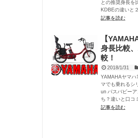
との推奨身長を
KDBEの違い
記事を読む
【YAMA
身長比較、
較！
2018/1/31
YAMAHAヤ
マでも乗れるシリ
un パスバビーアン
ち？違いと口コ
記事を読む