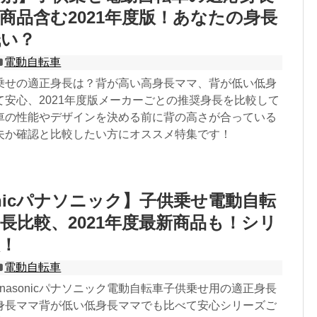
商品含む2021年度版！あなたの身長
低い？
電動自転車
乗せの適正身長は？背が高い高身長ママ、背が低い低身
て安心、2021年度版メーカーごとの推奨身長を比較して
車の性能やデザインを決める前に背の高さが合っている
夫か確認と比較したい方にオススメ特集です！
sonicパナソニック】子供乗せ電動自転
長比較、2021年度最新商品も！シリ
！
電動自転車
Panasonicパナソニック電動自転車子供乗せ用の適正身長
身長ママ背が低い低身長ママでも比べて安心シリーズご