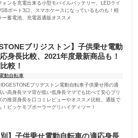
フォンを充電出来る小型モバイルバッテリー。LEDライ
USBポート3口、スマホケースになっているものも！軽
ラー蓄電池、充電器通販オススメ
GESTONEブリジストン】子供乗せ電動
応身長比較、2021年度最新商品も！
別比較！
電動自転車
BRIDGESTONEブリヂストン電動自転車子供乗せ用の適
高い高身長ママ背が低い低身長ママでも比べて安心ブリ
ズの推奨身長を口コミレビューやオススメ比較。通販で
も！ビッケモブポーラーグリハイディツー！
別】子供乗せ電動自転車の適応身長