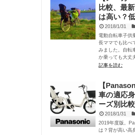
比較、最新
は高い？
2018/1/31
電動自転車子供
長ママでも比べ
みました。自転
か乗っても大丈
記事を読む
【Pana
車の適応身
ーズ別比較
2018/1/31
2019年度版。
は？背が高い高