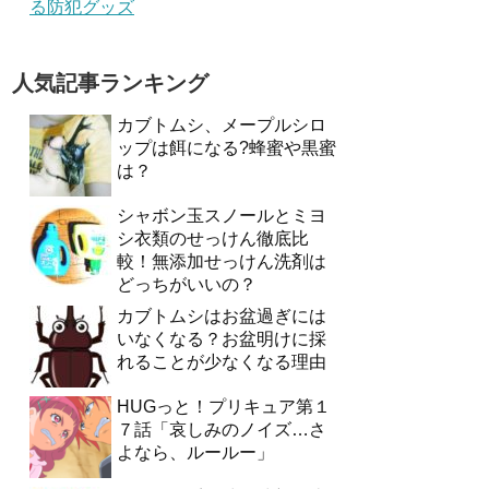
る防犯グッズ
人気記事ランキング
カブトムシ、メープルシロ
ップは餌になる?蜂蜜や黒蜜
は？
シャボン玉スノールとミヨ
シ衣類のせっけん徹底比
較！無添加せっけん洗剤は
どっちがいいの？
カブトムシはお盆過ぎには
いなくなる？お盆明けに採
れることが少なくなる理由
HUGっと！プリキュア第１
７話「哀しみのノイズ…さ
よなら、ルールー」