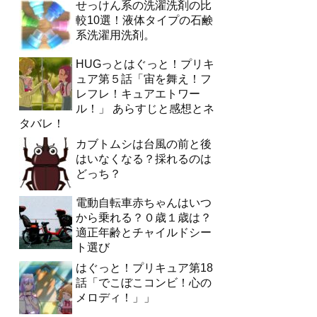
せっけん系の洗濯洗剤の比
較10選！液体タイプの石鹸
系洗濯用洗剤。
HUGっとはぐっと！プリキ
ュア第５話「宙を舞え！フ
レフレ！キュアエトワー
ル！」 あらすじと感想とネ
タバレ！
カブトムシは台風の前と後
はいなくなる？採れるのは
どっち？
電動自転車赤ちゃんはいつ
から乗れる？０歳１歳は？
適正年齢とチャイルドシー
ト選び
はぐっと！プリキュア第18
話「でこぼこコンビ！心の
メロディ！」」