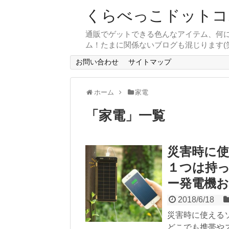
くらべっこドットコ
通販でゲットできる色んなアイテム、何
ム！たまに関係ないブログも混じります(笑
お問い合わせ
サイトマップ
ホーム
家電
「
家電
」
一覧
災害時に
１つは持
ー発電機
2018/6/18
災害時に使える
どこでも携帯や