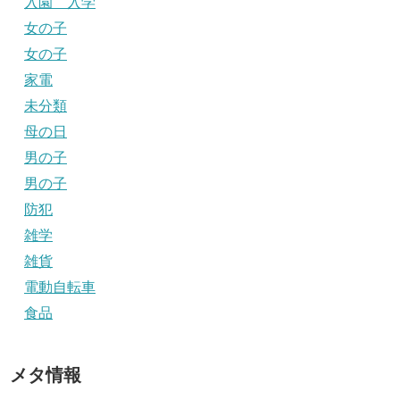
入園 入学
女の子
女の子
家電
未分類
母の日
男の子
男の子
防犯
雑学
雑貨
電動自転車
食品
メタ情報