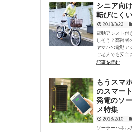
シニア向け
転びにく
2018/3/23
電動アシスト付
しそう？高齢者
ヤマハの電動アシ
ご老人でも安全
記事を読む
もうスマ
のスマート
発電のソ
メ特集
2018/2/10
ソーラーパネル