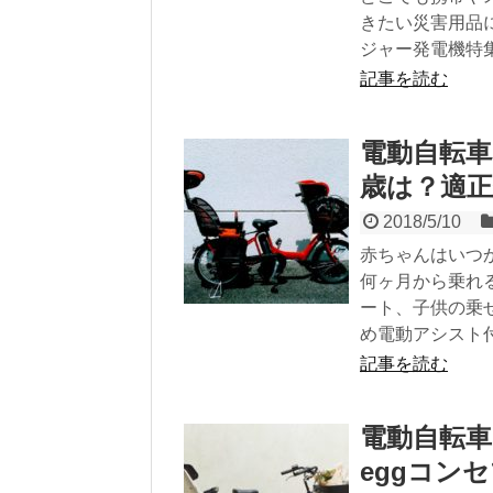
きたい災害用品
ジャー発電機特
記事を読む
電動自転
歳は？適
2018/5/10
赤ちゃんはいつ
何ヶ月から乗れ
ート、子供の乗
め電動アシスト
記事を読む
電動自転車
eggコン