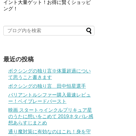
イント大量ゲット！お得に賢くショッピ
ング！
最近の投稿
ボクシングの独り言※体重超過につい
て思うこと書きます
ボクシングの独り言 田中恒星選手
バリアントルシファー購入最速レビュ
ー！ベイブレードバースト
映画 スタートゥインクルプリキュア星
のうたに想いをこめて 2019ネタバレ感
想あらすじまとめ
通り魔対策に有効なのはこれ！身を守